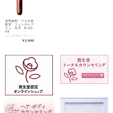
送料無料 ウエダ美
粧堂 フィンガーブ
ラシ 丸平 B-ES-
09
ウエダ美粧堂 フィンガーブラシ 丸平 送料無料【500円クーポン発券中クーポンコードX97C8AJT 使用条件税込5500円以上】【1000円クーポン発券中クーポンコードXPZQ3AM7 使用条件税込11000円以上】 クリーム系アイシャドー・ジュレ系アイシャドーを使用する際に、爪で化粧品をキズ付けたり、ネイルがアイシャドーで汚れてしまうのを防げます。 重ねて付けることで色の濃さを調節でき、残り少なくなったアイシャドーもブラシでなら取りやすく指よりもソフトタッチです。 さらに肌への密着性が高く馴染ませやすいので簡単に艶感のある華やかな目元を演出できます。全長 ： 147 (mm) 毛丈 ： 12 (mm) 毛の幅×厚み ： 9.9×５(mm) 毛材 ： MCF 金具 ： 真鍮（24金メッキ） ハンドル ： アフリカンローズウッド（ブビンガ） 【広告文責】 有限会社クロバー 03-3491-3884 メーカー（製造） 株式会社資生堂 こちらの商品は下記の肌トラブルチェックのご質問にはお答え頂かなくて結構です。
¥3,960