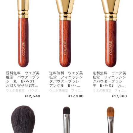
送料無料 ウエダ美
送料無料 ウエダ美
送料無料 ウエダ美
粧堂 パウダーブラ
粧堂 フィニッシン
粧堂 フィニッシン
シ 丸 B-P-01
グパウダーブラシ
グパウダーブラシ
お取り寄せ品3営業
アングル B-F-
平 B-F-03 お取
日程で出荷
04 お取り寄せ品3
り寄せ品3営業日程
ウエダ美粧堂 パウダーブラシ 丸 B-P-01 送料無料【500円クーポン発券中クーポンコードX97C8AJT 使用条件税込5500円以上】【1000円クーポン発券中クーポンコードXPZQ3AM7 使用条件税込11000円以上】 細光峰の丸型パウダーブラシ 毛丈が長く丸い形状は中心に１本芯が通るようなコシを感じられ、しっかりとパウダーを乗せられるのが特長です。粉含みも発色も大変良く、お顔全体にご使用いただけます。広めのチークとしてもご使用いただけます。 全長 ： 178 (mm) 毛丈 ： 48 (mm) 毛の幅×厚み ： 33 (mm) 毛材 ： 細光峰 金具 ： 真鍮（24金メッキ） ハンドル ： アフリカンローズウッド（ブビンガ） 【広告文責】 有限会社クロバー 03-3491-3884 メーカー（製造） 株式会社資生堂 こちらの商品は下記の肌トラブルチェックのご質問にはお答え頂かなくて結構です。
ウエダ美粧堂 フィニッシングパウダー アングル B-F-04 送料無料【500円クーポン発券中クーポンコードX97C8AJT 使用条件税込5500円以上】【1000円クーポン発券中クーポンコードXPZQ3AM7 使用条件税込11000円以上】 細光峰の大きめ斜め型パウダーブラシ 毛丈が長く、穂先の厚みを薄くする事でコシを柔らかくしながらも粉含みや発色は大変良く、優しいふんわりとした肌当たりが楽しめます。お顔全体と、デコルテや背中にもご使用できます。余分なお粉落としにも最適です。 全長 ： 178 (mm) 毛丈 ： 50 / 29.5 (mm) 毛の幅×厚み ： 60×40 (mm) 毛材 ： 細光峰 金具 ： 真鍮（24金メッキ） ハンドル ： アフリカンローズウッド（ブビンガ） 【広告文責】 有限会社クロバー 03-3491-3884 メーカー（製造） 株式会社資生堂 こちらの商品は下記の肌トラブルチェックのご質問にはお答え頂かなくて結構です。
ウエダ美粧堂 フィニッシングパウダー 平 B-F-03 送料無料【500円クーポン発券中クーポンコードX97C8AJT 使用条件税込5500円以上】【1000円クーポン発券中クーポンコードXPZQ3AM7 使用条件税込11000円以上】 細光峰の大きめ平型パウダーブラシ 毛丈が長く、穂先の厚みを薄くする事でコシを柔らかくしながらも粉含みや発色は大変良く、優しいふんわりとした肌当たりが楽しめます。お顔全体と、デコルテや背中にもご使用できます。余分なお粉落としにも最適です。 全長 ： 178 (mm) 毛丈 ： 50 (mm) 毛の幅×厚み ： 60×40 (mm) 毛材 ： 細光峰 金具 ： 真鍮（24金メッキ） ハンドル ： アフリカンローズウッド（ブビンガ） 【広告文責】 有限会社クロバー 03-3491-3884 メーカー（製造） 株式会社資生堂 こちらの商品は下記の肌トラブルチェックのご質問にはお答え頂かなくて結構です。
営業日程で出荷
で出荷
¥12,540
¥17,380
¥17,380