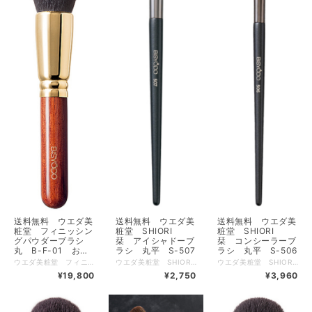
送料無料 ウエダ美
送料無料 ウエダ美
送料無料 ウエダ美
粧堂 フィニッシン
粧堂 SHIORI
粧堂 SHIORI
グパウダーブラシ
栞 アイシャドーブ
栞 コンシーラーブ
丸 B-F-01 お取
ラシ 丸平 S-507
ラシ 丸平 S-506
り寄せ品3営業日程
ウエダ美粧堂 フィニッシングパウダー 丸 B-F-01 送料無料【500円クーポン発券中クーポンコードX97C8AJT 使用条件税込5500円以上】【1000円クーポン発券中クーポンコードXPZQ3AM7 使用条件税込11000円以上】 細光峰の大きめ丸型パウダーブラシ 毛丈が長く、丸い形状は中心に１本芯が通るようなコシを感じられ、しっかりとパウダーを乗せられます。粉含みも発色も大変良く、お顔全体、デコルテや背中にもご使用できます。余分なお粉落としにも最適です。 全長 ： 181 (mm) 毛丈 ： 53 (mm) 毛の幅×厚み ： 40 (mm) 毛材 ： 細光峰 金具 ： 真鍮（24金メッキ） ハンドル ： アフリカンローズウッド（ブビンガ） 【広告文責】 有限会社クロバー 03-3491-3884 メーカー（製造） 株式会社資生堂 こちらの商品は下記の肌トラブルチェックのご質問にはお答え頂かなくて結構です。
ウエダ美粧堂 SHIORI 栞 アイシャドーブラシ 丸平 S-507 送料無料【500円クーポン発券中クーポンコードX97C8AJT 使用条件税込5500円以上】【1000円クーポン発券中クーポンコードXPZQ3AM7 使用条件税込11000円以上】 小さめサイズのシャドーブラシは二重ラインの色乗せからボカシに最適です。粉含みが良く発色が良いので、印象的な目元を演出できます。 全長 ：150 (mm) 毛丈 ： 10 (mm) 毛の幅×厚み ： 9.6×5(mm) 毛材 ： 合成繊維（灰リスタイプ） 金具：真鍮 ハンドル：木軸 【広告文責】 有限会社クロバー 03-3491-3884 メーカー（製造） 株式会社資生堂 こちらの商品は下記の肌トラブルチェックのご質問にはお答え頂かなくて結構です。
ウエダ美粧堂 SHIORI 栞 コンシーラーブラシ 丸平 S-506 送料無料【500円クーポン発券中クーポンコードX97C8AJT 使用条件税込5500円以上】【1000円クーポン発券中クーポンコードXPZQ3AM7 使用条件税込11000円以上】 イタチ毛を模した人工毛を使用することによりブラシトップは薄くコシがあり、クリームやリキッド、パレットタイプなどコンシーラーのタイプを選びません。目頭や小鼻横にはブラシを縦に入れたり、頬やコメカミ、額には平面で使用したりと使い勝手が良く、コンシーラーの伸びも良好です。また人工毛特有のお手入れの簡単さが嬉しいです。 全長 ：153.5 (mm) 毛丈 ：13.5 (mm) 毛の幅×厚み ： 10× 3.5(mm) 毛材 ： 合成繊維（イタチタイプ） 金具：真鍮 ハンドル：木軸 【広告文責】 有限会社クロバー 03-3491-3884 メーカー（製造） 株式会社資生堂 こちらの商品は下記の肌トラブルチェックのご質問にはお答え頂かなくて結構です。
で出荷
¥19,800
¥2,750
¥3,960