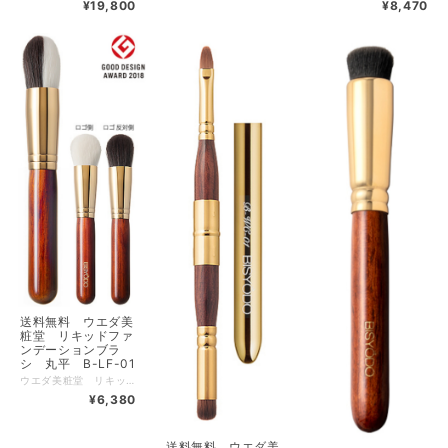
¥19,800
¥8,470
送料無料 ウエダ美
粧堂 リキッドファ
ンデーションブラ
シ 丸平 B-LF-01
ウエダ美粧堂 リキッドファンデーションブラシ 丸平 送料無料【500円クーポン発券中クーポンコードX97C8AJT 使用条件税込5500円以上】【1000円クーポン発券中クーポンコードXPZQ3AM7 使用条件税込11000円以上】 自社で開発した人工毛はこれまでにない加工を施し、含みも吐きだしも天然毛に劣らず、余分なものは吸い取り、必要な分だけ残すということが可能になりました。簡単でムラなくベールのように付き自然なツヤを与えてくれます。全長 ： 148 (mm) 毛丈 ： 28 (mm) 毛の幅×厚み ： 25×22 (mm) 毛材 ： PBT（人工毛） 金具 ： 真鍮（24金メッキ） ハンドル ： アフリカンローズウッド（ブビンガ） 【広告文責】 有限会社クロバー 03-3491-3884 メーカー（製造） 株式会社資生堂 こちらの商品は下記の肌トラブルチェックのご質問にはお答え頂かなくて結構です。
¥6,380
送料無料 ウエダ美