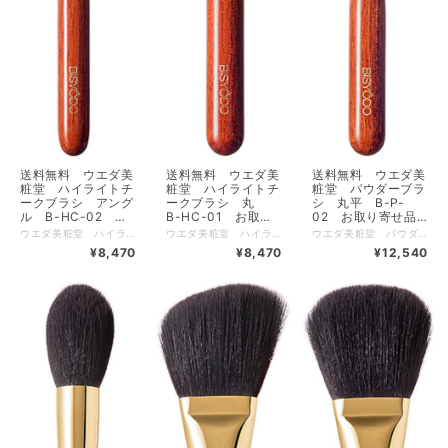
送料無料 ウエダ美
送料無料 ウエダ美
送料無料 ウエダ美
粧堂 ハイライトチ
粧堂 ハイライトチ
粧堂 パウダーブラ
ークブラシ アング
ークブラシ 丸
シ 丸平 B-P-
ル B-HC-02 お
B-HC-01 お取り
02 お取り寄せ品3
取り寄せ品3営業日
寄せ品3営業日程で
営業日程で出荷
ウエダ美粧堂 ハイライトチークブラシ アングル B-HC-02 送料無料【500円クーポン発券中クーポンコードX97C8AJT 使用条件税込5500円以上】【1000円クーポン発券中クーポンコードXPZQ3AM7 使用条件税込11000円以上】 細光峰の斜型ハイライトチークブラシ 粉含みも発色も大変良く、筆山を尖らせることでTゾーンもCゾーンもハイライトを簡単に入れることができます。尖ったほうで優しくハイライト、平面を使ってチークやシェーディングとしてもご使用いただけます。 全長 ： 168 (mm) 毛丈 ： 38 / 30 (mm) 毛の幅×厚み ： 40×24 (mm) 毛材 ： 細光峰 金具 ： 真鍮（24金メッキ） ハンドル ： アフリカンローズウッド（ブビンガ） 【広告文責】 有限会社クロバー 03-3491-3884 メーカー（製造） 株式会社資生堂 こちらの商品は下記の肌トラブルチェックのご質問にはお答え頂かなくて結構です。
ウエダ美粧堂 ハイライトチークブラシ 丸 B-HC-01 送料無料【500円クーポン発券中クーポンコードX97C8AJT 使用条件税込5500円以上】【1000円クーポン発券中クーポンコードXPZQ3AM7 使用条件税込11000円以上】 細光峰のつくし型ハイライトチークブラシ 細い筆先はニュアンスを表現しやすく、優れた粉含と発色に優れます。筆先と筆全体を使い分けることでチークもシェーディングとしてもご使用いただけます。 全長 ： 168 (mm) 毛丈 ： 40 (mm) 毛の幅×厚み ： 22 (mm) 毛材 ： 細光峰 金具 ： 真鍮（24金メッキ） ハンドル ： アフリカンローズウッド（ブビンガ） 【広告文責】 有限会社クロバー 03-3491-3884 メーカー（製造） 株式会社資生堂 こちらの商品は下記の肌トラブルチェックのご質問にはお答え頂かなくて結構です。
ウエダ美粧堂 パウダーブラシ 丸平 B-P-02 送料無料【500円クーポン発券中クーポンコードX97C8AJT 使用条件税込5500円以上】【1000円クーポン発券中クーポンコードXPZQ3AM7 使用条件税込11000円以上】 細光峰の丸平型パウダーブラシ 毛丈が長く丸平型の筆は程よいコシと優しくひろがる肌当たりが特長です。粉含みも発色も大変良く、お顔全体にご使用いただけます。広めのチークとしてもご使用いただけます。 全長 ： 176 (mm) 毛丈 ： 47 (mm) 毛の幅×厚み ： 48×33 (mm) 毛材 ： 細光峰 金具 ： 真鍮（24金メッキ） ハンドル ： アフリカンローズウッド（ブビンガ） 【広告文責】 有限会社クロバー 03-3491-3884 メーカー（製造） 株式会社資生堂 こちらの商品は下記の肌トラブルチェックのご質問にはお答え頂かなくて結構です。
程で出荷
出荷
¥8,470
¥8,470
¥12,540