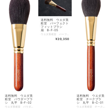
送料無料 ウエダ美
粧堂 パーフェクト
フィットブラシ
扇 B-F-05
ウエダ美粧堂 パーフェクトフィットブラシ 扇 B-F-05 送料無料【500円クーポン発券中クーポンコードX97C8AJT 使用条件税込5500円以上】【1000円クーポン発券中クーポンコードXPZQ3AM7 使用条件税込11000円以上】 ブラシ初心者でも簡単にプロ級の仕上りが可能なパウダーブラシです。 毛先でアプローチすることにより、毛穴浮きや小ジワの悪目立ちを防ぎます。 仕上げ、艶だし、フィニッシングにはこのブラシが大活躍します。 女性に限らず男性の髭剃り後や、テカリ防止のパウダー乗せなどスキンケア用品としても最適です。全長 ： 168 (mm) 毛丈 ： 40 (mm) 毛の幅×厚み ： 50×30 (mm) 筆先形状 ： 扇型 毛材 ： キツネ/細光峰 金具 ： 真鍮（24金メッキ） ハンドル ： アフリカンローズウッド（ブビンガ） 【広告文責】 有限会社クロバー 03-3491-3884 メーカー（製造） 株式会社資生堂 こちらの商品は下記の肌トラブルチェックのご質問にはお答え頂かなくて結構です。
¥20,350
送料無料 ウエダ美
送料無料 ウエダ美
粧堂 パウダーブラ
粧堂 チークブラ
シ 丸平 B-F-02
シ 丸平 B-C-01
ウエダ美粧堂 パウダーブラシ 丸平 送料無料【500円クーポン発券中クーポンコードX97C8AJT 使用条件税込5500円以上】【1000円クーポン発券中クーポンコードXPZQ3AM7 使用条件税込11000円以上】 毛丈が長く俵型の穂先は程よいコシと優しい肌当たりが特長です。粉含み、発色も大変良く、お顔全体、デコルテや背中にもご使用できます。余分なお粉落としにも最適です。全長 ： 183 (mm) 毛丈 ： 55 (mm) 毛の幅×厚み ： 46×35 (mm) 毛材 ： 細光峰 金具 ： 真鍮（24金メッキ） ハンドル ： アフリカンローズウッド（ブビンガ） 【広告文責】 有限会社クロバー 03-3491-3884 メーカー（製造） 株式会社資生堂 こちらの商品は下記の肌トラブルチェックのご質問にはお答え頂かなくて結構です。
ウエダ美粧堂 チークブラシ 丸平 送料無料【500円クーポン発券中クーポンコードX97C8AJT 使用条件税込5500円以上】【1000円クーポン発券中クーポンコードXPZQ3AM7 使用条件税込11000円以上】 粉含みも発色も大変良く、オーソドックスながら緻密な計算により作りだされた丸平形状は使いやすさ抜群です。筆先を縦に横に使い分けたり、平面を使っても綺麗なグラデーションを演出してくれます。全長 ： 167 (mm) 毛丈 ： 38 (mm) 毛の幅×厚み ： 35×25 (mm) 毛材 ： 細光峰 金具 ： 真鍮（24金メッキ） ハンドル ： アフリカンローズウッド（ブビンガ） 【広告文責】 有限会社クロバー 03-3491-3884 メーカー（製造） 株式会社資生堂 こちらの商品は下記の肌トラブルチェックのご質問にはお答え頂かなくて結構です。