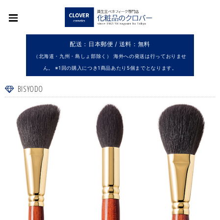
配送：日本郵便 / 送料：無料
（北海道・九州・島しょ部除く） 海外への発送は行っておりませ
ん。 ※1回の購入につき1商品あたり5個までとなります。
BISYODO