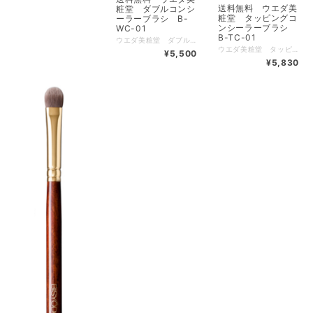
送料無料 ウエダ美
粧堂 ダブルコンシ
粧堂 タッピングコ
ーラーブラシ B-
ンシーラーブラシ
WC-01
B-TC-01
ウエダ美粧堂 ダブルコンシーラーブラシ 送料無料【500円クーポン発券中クーポンコードX97C8AJT 使用条件税込5500円以上】【1000円クーポン発券中クーポンコードXPZQ3AM7 使用条件税込11000円以上】 丸平筆は繊細なタッチで小さなホクロや小鼻の脇などに、丸筆は少し大きめのシミや口角の黒ずみなどに最適です。全長 ： 150 (mm) キャップ付状態 ： 168 (mm) 毛丈 【丸平】 ： 9 (mm) 毛丈 【丸】 ： 8 (mm) 毛材 ： PBT（人工毛） 金具 ： 真鍮（24金メッキ） ハンドル ： アフリカンローズウッド（ブビンガ） 【広告文責】 有限会社クロバー 03-3491-3884 メーカー（製造） 株式会社資生堂 こちらの商品は下記の肌トラブルチェックのご質問にはお答え頂かなくて結構です。
ウエダ美粧堂 タッピングコンシーラーブラシ 送料無料【500円クーポン発券中クーポンコードX97C8AJT 使用条件税込5500円以上】【1000円クーポン発券中クーポンコードXPZQ3AM7 使用条件税込11000円以上】 なめらかな肌触りで、特徴的なブラシの形状が肌への密着性を高め、コンシーラーやカラーコントロールのカバー力を最大限に引き出します。 肌に垂直にブラシを当てて、トントンとリズミカルに押さえるだけのコツの要らないコンシーラーブラシです。全長 ： 140 (mm) 毛丈 【丸】 ： 13 (mm) 毛の幅【厚み】 ： 18 (mm) 毛材 ： 合成繊維 金具 ： 真鍮（24金メッキ） ハンドル ： アフリカンローズウッド（ブビンガ） 【広告文責】 有限会社クロバー 03-3491-3884 メーカー（製造） 株式会社資生堂 こちらの商品は下記の肌トラブルチェックのご質問にはお答え頂かなくて結構です。
¥5,500
¥5,830