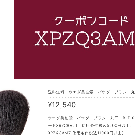
送料無料 ウエダ美粧堂 パウダーブラシ 丸平
¥12,540
ウエダ美粧堂 パウダーブラシ 丸平 B-P-
ードX97C8AJT 使用条件税込5500円以上
XPZQ3AM7 使用条件税込11000円以上】