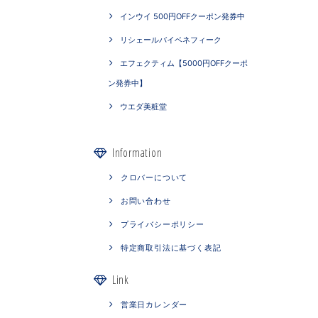
インウイ 500円OFFクーポン発券中
リシェールバイベネフィーク
エフェクティム【5000円OFFクーポ
ン発券中】
ウエダ美粧堂
Information
クロバーについて
お問い合わせ
プライバシーポリシー
特定商取引法に基づく表記
Link
営業日カレンダー