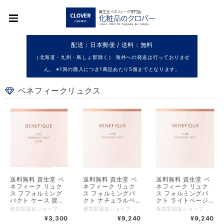
配送：日本郵便 / 送料：無料
（北海道・九州・島しょ部除く） 海外への発送は行っておりませ
ん。 ※1回の購入につき1商品あたり5個までとなります。
ベネフィークリュクス
送料無料 資生堂 ベ
送料無料 資生堂 ベ
送料無料 資生堂 ベ
ネフィーク リュク
ネフィーク リュク
ネフィーク リュク
ス フフォルミング
ス フォルミングパ
ス フォルミングパ
パクト ケース 資生
クト ナチュラルベ
クト ライトベージ
堂認定オンラインシ
ージュ レフィル 資
ュ レフィル 資生堂
資生堂認定ショップ 送料無料 単品でのご注文の場合は追跡可能メール便（日本郵便クリックポスト）でのお届けとなります。原則、郵便ポストへの配達となり、お届け日時指定は不可となります。 【ご使用方法】 ＜セット方法＞ ●「ベネフィーク リュクス フォルミングパクト （レフィル）」の中皿を取り出し、ケースにセットしてお使いください。 ●パフは別売りの「ベネフィーク リュクス フォルミングパクト パフ」をお使いください。 ●レフィルを交換するときは、ケースの底の穴をピンなどで押して、中皿を取り出しセットします。 【広告文責】 有限会社クロバー 03-3491-3884 メーカー（製造） 株式会社資生堂 【ご使用上の注意】 ◇スムーズに開閉できなくなった場合は、新しいケースをお求めください。 ◇パフが汚れるとつきにくくなりますので、いつも清潔にしてお使いください。 ◇パフが汚れたときは、別売りの「資生堂スポンジクリーナーＮ」をお使いいただくか、中性洗剤をぬるま湯に薄くとかして軽く押し洗いをします。洗剤が残らないように十分すすいだ後、水気をきり、日かげでよく乾かしてからお使いください。 ◇落下などの衝撃により、割れることがありますのでご注意ください。
資生堂認定ショップ 送料無料 単品でのご注文の場合は追跡可能メール便（日本郵便クリックポスト）でのお届けとなります。原則、郵便ポストへの配達となり、お届け日時指定は不可となります。 ベースカラーとシェードカラーの２トーン効果でフェイスラインまでクリアに見せる。 キュッと引きしまったハリ肌印象に仕上げるファンデーション＆おしろい。肌あたりのよいパフが肌にフィットし、簡単にナチュラルな仕上がりを演出します。 仕上げ用のおしろいとしても使用できます。 【ご使用方法】 ●パフにＡ（ベースカラー）をとり、顔の中心から外側に向かって顔全体に塗布します。 ●パフにＢ（シェードカラー）をとり、あご先からフェイスラインを引き上げるように塗布します。 ●使用量が少ないと、十分な紫外線防御効果が得られません。 ●紫外線防御効果のある化粧下地などとの併用をおすすめします。 ※この中にパフは入っておりません。別売りの専用パフをお求めください。 ＜レフィルの詰め替え方法＞ ●別売りの「ベネフィーク リュクス フォルミングパクト ケース」にセットしてお使いください。 （１）ケースの底の穴をピンなどで押して、中皿を取り出します。 （２）レフィル容器から中皿を取り出し、ケースの中にセットします。 【広告文責】 有限会社クロバー 03-3491-3884 メーカー（製造） 株式会社資生堂 【ご使用上の注意】 ◇落下などの衝撃により、割れることがありますのでご注意ください。 ◇スムーズに開閉できなくなった場合は､新しいコンパクトケースをお求めください。 ◇パフが汚れるとつきにくくなりますので、いつも清潔にしてお使いください。 ◇パフが汚れたときは、ぬるま湯に中性洗剤を薄くとかして軽く押し洗いをし、洗剤が残らないように十分すすいだ後、水気をきり、日かげでよく乾かしてからお使いください。 ◇乳幼児の手の届かないところに置いてください。 ◇日のあたるところや高温・多湿のところに置かないでください｡ ※商品のＳＰＦ表示及びＰＡ表示は、国際ＳＰＦ試験法に定められている塗布量１ｃ㎡あたり２ｍｇを皮ふに塗布して測定した結果です。
資生堂認定ショップ 送料無料 単品でのご注文の場合は追跡可能メール便（日本郵便クリックポスト）でのお届けとなります。原則、郵便ポストへの配達となり、お届け日時指定は不可となります。 ベースカラーとシェードカラーの２トーン効果でフェイスラインまでクリアに見せる。 キュッと引きしまったハリ肌印象に仕上げるファンデーション＆おしろい。肌あたりのよいパフが肌にフィットし、簡単にナチュラルな仕上がりを演出します。 仕上げ用のおしろいとしても使用できます。 【ご使用方法】 ●パフにＡ（ベースカラー）をとり、顔の中心から外側に向かって顔全体に塗布します。 ●パフにＢ（シェードカラー）をとり、あご先からフェイスラインを引き上げるように塗布します。 ●使用量が少ないと、十分な紫外線防御効果が得られません。 ●紫外線防御効果のある化粧下地などとの併用をおすすめします。 ※この中にパフは入っておりません。別売りの専用パフをお求めください。 ＜レフィルの詰め替え方法＞ ●別売りの「ベネフィーク リュクス フォルミングパクト ケース」にセットしてお使いください。 （１）ケースの底の穴をピンなどで押して、中皿を取り出します。 （２）レフィル容器から中皿を取り出し、ケースの中にセットします。 【広告文責】 有限会社クロバー 03-3491-3884 メーカー（製造） 株式会社資生堂 【ご使用上の注意】 ◇落下などの衝撃により、割れることがありますのでご注意ください。 ◇スムーズに開閉できなくなった場合は､新しいコンパクトケースをお求めください。 ◇パフが汚れるとつきにくくなりますので、いつも清潔にしてお使いください。 ◇パフが汚れたときは、ぬるま湯に中性洗剤を薄くとかして軽く押し洗いをし、洗剤が残らないように十分すすいだ後、水気をきり、日かげでよく乾かしてからお使いください。 ◇乳幼児の手の届かないところに置いてください。 ◇日のあたるところや高温・多湿のところに置かないでください｡ ※商品のＳＰＦ表示及びＰＡ表示は、国際ＳＰＦ試験法に定められている塗布量１ｃ㎡あたり２ｍｇを皮ふに塗布して測定した結果です。
ョップ（製品コード
生堂認定オンライン
認定オンラインショ
¥3,300
¥9,240
¥9,240
124472）
ショップ（製品コー
ップ（製品コード