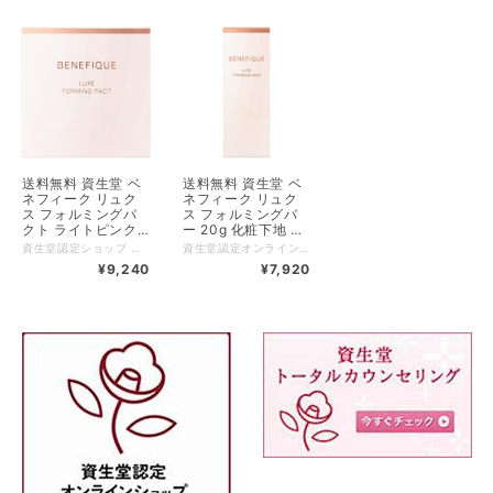
ド124465）
124458
送料無料 資生堂 ベ
送料無料 資生堂 ベ
ネフィーク リュク
ネフィーク リュク
ス フォルミングパ
ス フォルミングバ
クト ライトピンク
ー 20g 化粧下地 資
レフィル 資生堂認
生堂認定オンライン
資生堂認定ショップ 送料無料 単品でのご注文の場合は追跡可能メール便（日本郵便クリックポスト）でのお届けとなります。原則、郵便ポストへの配達となり、お届け日時指定は不可となります。 ベースカラーとシェードカラーの２トーン効果でフェイスラインまでクリアに見せる。 キュッと引きしまったハリ肌印象に仕上げるファンデーション＆おしろい。肌あたりのよいパフが肌にフィットし、簡単にナチュラルな仕上がりを演出します。 仕上げ用のおしろいとしても使用できます。 【ご使用方法】 ●パフにＡ（ベースカラー）をとり、顔の中心から外側に向かって顔全体に塗布します。 ●パフにＢ（シェードカラー）をとり、あご先からフェイスラインを引き上げるように塗布します。 ●使用量が少ないと、十分な紫外線防御効果が得られません。 ●紫外線防御効果のある化粧下地などとの併用をおすすめします。 ※この中にパフは入っておりません。別売りの専用パフをお求めください。 ＜レフィルの詰め替え方法＞ ●別売りの「ベネフィーク リュクス フォルミングパクト ケース」にセットしてお使いください。 （１）ケースの底の穴をピンなどで押して、中皿を取り出します。 （２）レフィル容器から中皿を取り出し、ケースの中にセットします。 【広告文責】 有限会社クロバー 03-3491-3884 メーカー（製造） 株式会社資生堂 【ご使用上の注意】 ◇落下などの衝撃により、割れることがありますのでご注意ください。 ◇スムーズに開閉できなくなった場合は､新しいコンパクトケースをお求めください。 ◇パフが汚れるとつきにくくなりますので、いつも清潔にしてお使いください。 ◇パフが汚れたときは、ぬるま湯に中性洗剤を薄くとかして軽く押し洗いをし、洗剤が残らないように十分すすいだ後、水気をきり、日かげでよく乾かしてからお使いください。 ◇乳幼児の手の届かないところに置いてください。 ◇日のあたるところや高温・多湿のところに置かないでください｡ ※商品のＳＰＦ表示及びＰＡ表示は、国際ＳＰＦ試験法に定められている塗布量１ｃ㎡あたり２ｍｇを皮ふに塗布して測定した結果です。
資生堂認定オンラインショップ 送料無料 引き上げるように塗布して大人のゆるみにもしっかり密着。 美容オイルを抱えこんだスティック状透明化粧下地。 肌にピタッと塗布できるスティックタイプ。肌の色を選ばない透明タイプ。 SPF50+・PA++++。無着色。 【ご使用方法】 ●スキンケアの後、２～３ｍｍ程度繰り出して、顔全体を引き上げるように下から上に塗布します。 ●その後、手のひら全体で引き上げるようになじませます。 ●使用量が少ないと、十分な紫外線防御効果が得られません。 【広告文責】 有限会社クロバー 03-3491-3884 メーカー（製造） 株式会社資生堂 【ご使用上の注意】 ◇２～３ｍｍ程度を繰り出してお使いください。出し過ぎると折れたり、欠けたり、戻らなくなることがあります。 ◇目に入らないよう注意し、入ったときはすぐに洗い流してください。 ◇ご使用後は容器の口もと、スティックの表面をきれいに拭き、必ずキャップをきちんと閉めてください。 ◇衣服についた場合はすぐ洗剤でていねいに洗ってください。洗う際には、ピンク色に変色する恐れがありますので塩素系漂白剤のご使用は避けてください。 ◇日のあたるところや高温のところに置かないでください。 ◇温度変化によって外観が不透明に見えたり、表面に水滴が生じたりすることがありますが、品質に問題ありません。水滴がある場合は拭き取ってお使いください。 ※商品のＳＰＦ表示及びＰＡ表示は、国際ＳＰＦ試験法に定められている塗布量１ｃ㎡あたり２ｍｇを皮ふに塗布して測定した結果です。
定オンラインショッ
ショップ（製品コー
¥9,240
¥7,920
プ（製品コード
ド124434）
124441）