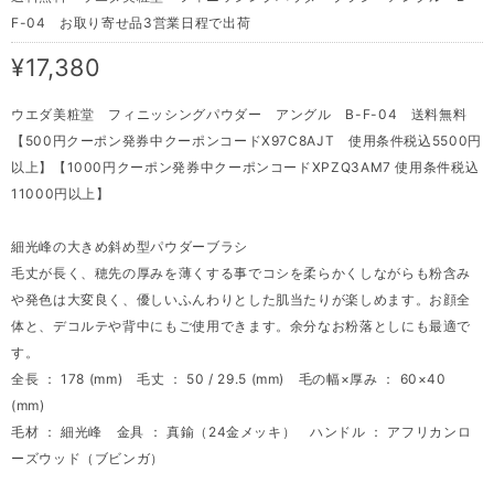
F-04 お取り寄せ品3営業日程で出荷
¥17,380
ウエダ美粧堂 フィニッシングパウダー アングル B-F-04 送料無料
【500円クーポン発券中クーポンコードX97C8AJT 使用条件税込5500円
以上】【1000円クーポン発券中クーポンコードXPZQ3AM7 使用条件税込
11000円以上】
細光峰の大きめ斜め型パウダーブラシ
毛丈が長く、穂先の厚みを薄くする事でコシを柔らかくしながらも粉含み
や発色は大変良く、優しいふんわりとした肌当たりが楽しめます。お顔全
体と、デコルテや背中にもご使用できます。余分なお粉落としにも最適で
す。
全長 ： 178 (mm) 毛丈 ： 50 / 29.5 (mm) 毛の幅×厚み ： 60×40
(mm)
毛材 ： 細光峰 金具 ： 真鍮（24金メッキ） ハンドル ： アフリカンロ
ーズウッド（ブビンガ）