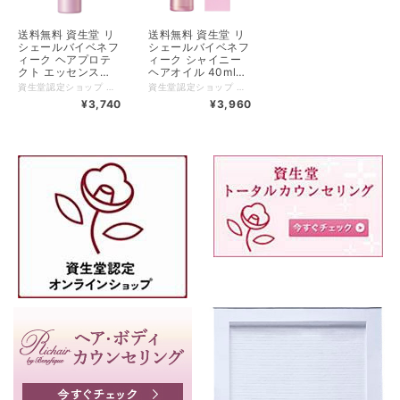
送料無料 資生堂 リ
送料無料 資生堂 リ
シェールバイベネフ
シェールバイベネフ
ィーク ヘアプロテ
ィーク シャイニー
クト エッセンス
ヘアオイル 40ml
100ml 日中用ヘア
（製品コード
資生堂認定ショップ 送料無料 【500円クーポン発券中クーポンコードX97C8AJT 使用条件税込5500円以上】 紫外線などの日中のダメージから髪をしっかり守りながら、傷んだ髪を補修し、スルスルなめらかな髪が続くヘアプロテクトエッセンス。 日中の紫外線や乾燥、ドライヤーの熱などから髪を守ります。 【ご使用方法】 ●使い始めは、中味が出るまでディスペンサーを数回押してください。 ●手のひらに適量をとり、よく広げてから、髪全体になじませます。 ●半乾きの髪にも乾いた髪にも使えます。 【広告文責】 有限会社クロバー 03-3491-3884 メーカー（製造） 株式会社資生堂 【ご使用上の注意】 ◇目に入った場合は、すぐに水かぬるま湯で洗い流してください。 ◇毛髪以外へはご使用にならないでください。 ◇ご使用後はキャップをきちんと閉めてください。 ◇中味が手につくと、容器がすべりやすくなるため、落下にご注意ください。 ◇床に付着するとすべりやすくなりますので、ご注意ください。もし付着したときは、洗剤などで拭き取ってください。 ◇ノズルの先端に中味がつまり、固形物が出る場合がありますが、中味に影響はありません。手で取り除いてからご使用ください。 ◇中味が出にくい時は、手で容器をしっかり持ち、もう片方の手のひらの上で、容器の底があたるようにトントンと数回たたいてください。 ◇ディスペンサーがスムーズに動かなくなった場合は、新しい本体をお求めください。 ◇乳幼児の手の届かないところに置いてください。 ◇日のあたるところや高温・多湿のところに置かないでください。
資生堂認定ショップ 送料無料 【500円クーポン発券中クーポンコードX97C8AJT 使用条件税込5500円以上】 濃密なオイルが髪の１本１本をコーティング補修。傷んだ髪をなめらかに整え、芯から輝くようなつやを与えるヘアオイル。 豊かなつやがヘアカラーの色を引きたてます。 【ご使用方法】 ●手のひらに、適量をとり、両手に広げた後、傷んだ毛先を中心に髪全体になじませます。 ●半乾きの髪にも乾いた髪にも使えます。 【広告文責】 有限会社クロバー 03-3491-3884 メーカー（製造） 株式会社資生堂 【ご使用上の注意】 ◇目に入った場合は、すぐに水かぬるま湯で洗い流してください。 ◇使い始めは、中味が出るまでディスペンサーを数回押してください。 ◇ご使用後はキャップをきちんと閉めてください。 ◇毛髪以外へはご使用にならないでください。 ◇中味が容器や床に付着するとすべりやすくなりますので、ご注意ください。もし付着したときは、洗剤などで拭き取ってください。 ◇ガラス容器のため、取り扱いに十分ご注意ください。また、携帯はしないでください。 ◇浴室で使用しないでください。落として割れたり、容器に水が入り中味が白く濁ることがあります。 ◇乳幼児の手の届かないところに置いてください。 ◇日のあたるところや高温・多湿のところに置かないでください。 ◇火気にご注意ください。
トリートメント
136352）
¥3,740
¥3,960
（製品コード
136369）