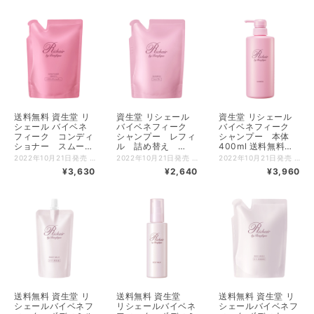
送料無料 資生堂 リ
資生堂 リシェール
資生堂 リシェール
シェール バイベネ
バイベネフィーク
バイベネフィーク
フィーク コンディ
シャンプー レフィ
シャンプー 本体
ショナー スムー
ル 詰め替え
400ml 送料無料
ス レフィル 詰め
300ml 送料無料
（製品コード
2022年10月21日発売 リシェール バイベネフィーク コンディショナー スムース レフィル 詰め替え 資生堂認定ショップ 【500円クーポン発券中クーポンコードX97C8AJT 使用条件税込5500円以上】 送料無料 アミノ酸美容成分配合。 薔薇のうるおいと香りに包まれながら、頭皮からすこやかに整えます。 つやとボリューム感のあるまとまりのよい美髪へ。 髪の微細な傷みまで浸透補修し、ふんわり軽やかな髪に仕上げるコンディショナー。 ノンシリコーン。 【ご使用方法】 ●必ず、リシェール バイ ベネフィーク コンディショナー スムースの本体容器に詰め替えてから、ご使用ください。 ＜詰め替え方＞ （１）平らなところに置き、そそぎ口にある切り口からゆっくりと切ってください。 ※切る際には中味の飛び出しと切り口にご注意ください。 （２）そそぎ口をボトルに差し込んで固定し両手で持ち、ゆっくりと注ぎ入れてください。 【広告文責】 有限会社クロバー 03-3491-3884 メーカー（製造） 株式会社資生堂 【ご使用上の注意】 ◇目に入らないようにご注意ください。もし入った場合はすぐに水かぬるま湯で洗い流してください。 ◇乳幼児の手の届かないところに置いてください。 ◇日のあたるところや高温のところに置かないでください。 ◇水道水や他の商品と混ぜないでください。 ◇雑菌が入るのを防ぐため、空の容器やポンプは洗わずにそのままご使用ください。 ◇中味を使い切ってから、全量を詰め替えてください。 ◇詰め替え後は、本体容器のポンプをしっかり閉めてください。 ◇詰め替え後は、この袋の下部の製造記号（英数字）を控えておいてください。お問い合わせの際に必要な場合があります。 ◇ポンプがスムーズに動かなくなった場合は、新しい本体をお求めください。
2022年10月21日発売 リシェール バイベネフィーク シャンプー レフィル 詰め替え 資生堂認定ショップ 送料無料 アミノ酸美容成分配合。 薔薇のうるおいと香りに包まれながら、頭皮からすこやかに整えます。 つやとボリューム感のあるまとまりのよい美髪へ。 髪の微細な傷みまで浸透補修し、すっきりしなやかな髪に洗い上げるシャンプー。 ノンシリコーン。 【ご使用方法】 ●必ず、リシェール バイ ベネフィーク シャンプーの本体容器に詰め替えてから、ご使用ください。 ＜詰め替え方＞ （１）平らなところに置き、そそぎ口にある切り口からゆっくりと切ってください。 ※切る際には中味の飛び出しと切り口にご注意ください。 （２）そそぎ口をボトルに差し込んで固定し両手で持ち、ゆっくりと注ぎ入れてください。 【広告文責】 有限会社クロバー 03-3491-3884 メーカー（製造） 株式会社資生堂 【ご使用上の注意】 ◇目に入らないようにご注意ください。もし入った場合はすぐに水かぬるま湯で洗い流してください。 ◇乳幼児の手の届かないところに置いてください。 ◇日のあたるところや高温のところに置かないでください。 ◇水道水や他の商品と混ぜないでください。 ◇雑菌が入るのを防ぐため、空の容器やポンプは洗わずにそのままご使用ください。 ◇中味を使い切ってから、全量を詰め替えてください。 ◇詰め替え後は、本体容器のポンプをしっかり閉めてください。 ◇詰め替え後は、この袋の下部の製造記号（英数字）を控えておいてください。お問い合わせの際に必要な場合があります。 ◇ポンプがスムーズに動かなくなった場合は、新しい本体をお求めください。
2022年10月21日発売 リシェール バイベネフィーク シャンプー 本体 送料無料 【500円クーポン発券中クーポンコードX97C8AJT 使用条件税込5500円以上】 アミノ酸美容成分配合。 薔薇のうるおいと香りに包まれながら、頭皮からすこやかに整えます。 つやとボリューム感のあるまとまりのよい美髪へ。 髪の微細な傷みまで浸透補修し、すっきりしなやかな髪に洗い上げるシャンプー。 ノンシリコーン。 【ご使用方法】 ●キャップを手で固定し、ノズルを回すと頭部が上がります。（上がらない場合は、キャップを閉めなおして再度回してください。） ●つぎに中味が出るまで頭部を数回押してください。 ●髪と頭皮をよく濡らした後、適量を髪全体に広げながら、十分に泡立てて髪と頭皮を洗い、その後よくすすぎます。 【広告文責】 有限会社クロバー 03-3491-3884 メーカー（製造） 株式会社資生堂 【ご使用上の注意】 ◇目に入らないようにご注意ください。もし入った場合はすぐに水かぬるま湯で洗い流してください。 ◇お使いになるとき、容器の中に水が入らないようにご注意ください。 ◇水道水や他の商品と混ぜないでください。 ◇ポンプがスムーズに動かなくなった場合は、新しい本体をお求めください。 ◇乳幼児の手の届かないところに置いてください。 ◇日のあたるところや高温のところに置かないでください。
替え 300g （製品
（製品コード
136512）
¥3,630
¥2,640
¥3,960
コード136543）
136529）
送料無料 資生堂 リ
送料無料 資生堂
送料無料 資生堂 リ
シェールバイベネフ
リシェールバイベネ
シェールバイベネフ