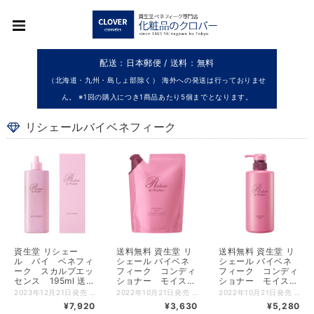
配送：日本郵便 / 送料：無料
（北海道・九州・島しょ部除く） 海外への発送は行っておりませ
ん。 ※1回の購入につき1商品あたり5個までとなります。
リシェールバイベネフィーク
資生堂 リシェー
送料無料 資生堂 リ
送料無料 資生堂 リ
ル バイ ベネフィ
シェール バイベネ
シェール バイベネ
ーク スカルプエッ
フィーク コンディ
フィーク コンディ
センス 195ml 送料
ショナー モイス
ショナー モイス
無料 （製品コード
ト レフィル 詰め
ト 本体 400g
2023年12月21日発売 資生堂 リシェール バイ ベネフィーク スカルプエッセンス 送料無料 【500円クーポン発券中クーポンコードX97C8AJT 使用条件税込5500円以上】 大人の女性が抱える髪悩みの根本要因と発毛メカニズムに着目。 有効成分が毛根まで浸透し、抜け毛や薄毛を防いで豊かな髪の発毛を促す薬用育毛美容液。 有効成分アデノシン（生体内薬用成分）*配合。 *アデノシンは生体内に存在する成分です 【ご使用方法】 ●容器の口もとを頭皮につけるようにして、少量ずつ塗布し、軽くマッサージしながら指の腹でなじませます。 ●朝、晩など１日２回程度を目安にご使用ください。 ●洗髪後は水気をよくふきとってからご使用ください。 【広告文責】 有限会社クロバー 03-3491-3884 メーカー（製造） 株式会社資生堂 【ご使用上の注意】 火気にご注意ください。 ◇目に入らないようにご注意ください。もし入った場合は、すぐに水かぬるま湯で洗い流してください。 ◇ご使用後は容器の口もとをきれいに拭き、キャップをきちんと閉めてください。 ◇指の腹でマッサージをするときに頭皮を傷つけないようにご注意ください。 ◇クシやメガネにつくと変色することがありますので、きれいに拭き取ってください。 ◇髪を染めていると色落ちすることがあります。 ◇アルコールやメントールに敏感な方はお使いにならないでください。 ◇乳幼児の手の届かないところに置いてください。 ◇日のあたるところや高温のところに置かないでください。 ◇低温のところに保管すると、まれに白濁する場合がありますが、使用性に問題ありません。室温に戻してお使いください。 ◇天然由来成分を配合しているため、色調が変化する場合がありますが、使用性に問題ありません。
2022年10月21日発売 リシェール バイベネフィーク コンディショナー モイスト レフィル 詰め替え 【500円クーポン発券中クーポンコードX97C8AJT 使用条件税込5500円以上】 送料無料 アミノ酸美容成分配合。 薔薇のうるおいと香りに包まれながら、頭皮からすこやかに整えます。 つやとボリューム感のあるまとまりのよい美髪へ。 髪の微細な傷みまで浸透補修し、しっとりなめらかな髪に仕上げるコンディショナー。 ノンシリコーン。 【ご使用方法】 ●必ず、リシェール バイ ベネフィーク コンディショナー モイストの本体容器に詰め替えてから、ご使用ください。 ＜詰め替え方＞ （１）平らなところに置き、そそぎ口にある切り口からゆっくりと切ってください。 ※切る際には中味の飛び出しと切り口にご注意ください （２）そそぎ口をボトルに差し込んで固定し両手で持ち、ゆっくりと注ぎ入れてください。 【広告文責】 有限会社クロバー 03-3491-3884 メーカー（製造） 株式会社資生堂 【ご使用上の注意】 ◇目に入らないようにご注意ください。もし入った場合はすぐに水かぬるま湯で洗い流してください。 ◇乳幼児の手の届かないところに置いてください。 ◇日のあたるところや高温のところに置かないでください。 ◇水道水や他の商品と混ぜないでください。 ◇雑菌が入るのを防ぐため、空の容器やポンプは洗わずにそのままご使用ください。 ◇中味を使い切ってから、全量を詰め替えてください。 ◇詰め替え後は、本体容器のポンプをしっかり閉めてください。 ◇詰め替え後は、この袋の下部の製造記号（英数字）を控えておいてください。お問い合わせの際に必要な場合があります。 ◇ポンプがスムーズに動かなくなった場合は、新しい本体をお求めください。
2022年10月21日発売 リシェール バイベネフィーク コンディショナー モイスト 本体 資生堂認定ショップ 【500円クーポン発券中クーポンコードX97C8AJT 使用条件税込5500円以上】 送料無料 アミノ酸美容成分配合。 薔薇のうるおいと香りに包まれながら、頭皮からすこやかに整えます。 つやとボリューム感のあるまとまりのよい美髪へ。 髪の微細な傷みまで浸透補修し、しっとりなめらかな髪に仕上げるコンディショナー。 ノンシリコーン。 【ご使用方法】 ●キャップを手で固定し、ノズルを回すと頭部が上がります。（上がらない場合は、キャップを閉めなおして再度回してください。） ●つぎに中味が出るまで頭部を数回押してください。 ●シャンプー後、水気をきり、適量を髪と頭皮全体に広げ、軽くマッサージするようになじませます。その後よくすすぎます。 【広告文責】 有限会社クロバー 03-3491-3884 メーカー（製造） 株式会社資生堂 【ご使用上の注意】 ◇目に入らないようにご注意ください。もし入った場合はすぐに水かぬるま湯で洗い流してください。 ◇お使いになるとき、容器の中に水が入らないようにご注意ください。 ◇中味が出にくい場合は、手のひらで容器の底をたたいてからお使いください。 ◇水道水や他の商品と混ぜないでください。 ◇ポンプがスムーズに動かなくなった場合は、新しい本体をお求めください。 ◇乳幼児の手の届かないところに置いてください。 ◇日のあたるところや高温のところに置かないでください。
180591）
替え 300g （製品
（製品コード
¥7,920
¥3,630
¥5,280
コード136567）
136550）