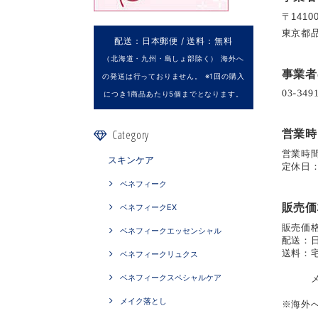
〒14100
東京都
配送：日本郵便 / 送料：無料
（北海道・九州・島しょ部除く） 海外へ
事業者
の発送は行っておりません。 ※1回の購入
につき1商品あたり5個までとなります。
Category
営業時
営業時間：
スキンケア
定休日
ベネフィーク
販売価
ベネフィークEX
販売価
ベネフィークエッセンシャル
配送：
送料：
ベネフィークリュクス
そ
ベネフィークスペシャルケア
メール
メイク落とし
※海外