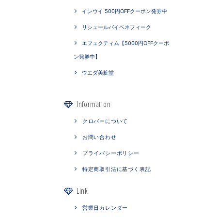
インウイ 500円OFFクーポン発券中
リシェールバイベネフィーク
エフェクティム【5000円OFFクーポ
ン発券中】
ウエダ美粧堂
Information
クロバーについて
お問い合わせ
プライバシーポリシー
特定商取引法に基づく表記
Link
営業日カレンダー