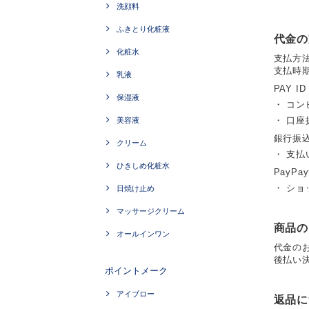
洗顔料
ふきとり化粧液
代金の
化粧水
支払方
支払時
乳液
PAY I
保湿液
・ コン
美容液
・ 口
銀行振
クリーム
・ 支払
ひきしめ化粧水
PayPa
・ シ
日焼け止め
マッサージクリーム
商品の
オールインワン
代金の
後払い
ポイントメーク
アイブロー
返品に