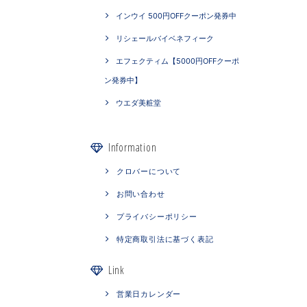
インウイ 500円OFFクーポン発券中
リシェールバイベネフィーク
エフェクティム【5000円OFFクーポ
ン発券中】
ウエダ美粧堂
Information
クロバーについて
お問い合わせ
プライバシーポリシー
特定商取引法に基づく表記
Link
営業日カレンダー