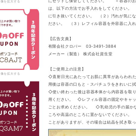
にセットし保管してください。 ＜容器のお
画像を拡大する
は、以下の方法でお手入れをしてください。
に引き抜いてください。 （２）汚れが気に
ださい。 （３）レフィル容器を外容器に入
【広告文責】
有限会社クロバー 03-3491-3884
メーカー（製造） 株式会社資生堂
【ご使用上の注意】
画像を拡大する
◇直射日光にあたってお肌に異常があらわれ
用後は容器の口もと・スパチュラをきれいに
◇使い終わった後は容器本体から内容器を取
用ください。 ◇レフィル容器の固定やキャ
ごとお求めください。 ◇乳幼児の手の届か
ころや高温のところに置かないでください。
ことがありますが、その場合は結晶を拭き取