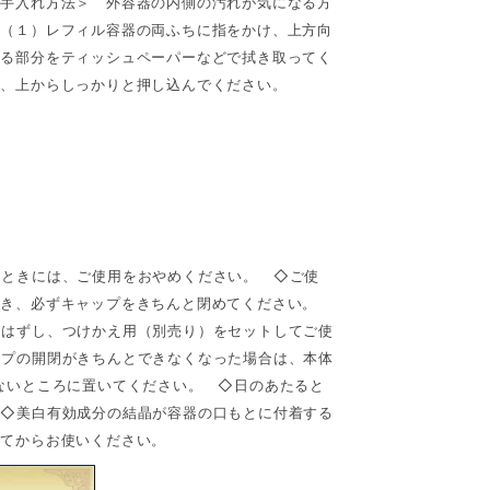
手入れ方法＞ 外容器の内側の汚れが気になる方
 （１）レフィル容器の両ふちに指をかけ、上方向
なる部分をティッシュペーパーなどで拭き取ってく
れ、上からしっかりと押し込んでください。
たときには、ご使用をおやめください。 ◇ご使
拭き、必ずキャップをきちんと閉めてください。
りはずし、つけかえ用（別売り）をセットしてご使
ップの開閉がきちんとできなくなった場合は、本体
ないところに置いてください。 ◇日のあたると
 ◇美白有効成分の結晶が容器の口もとに付着する
ってからお使いください。