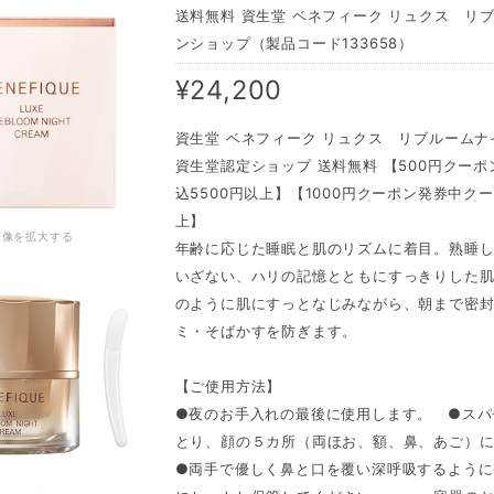
送料無料 資生堂 ベネフィーク リュクス リブ
ンショップ（製品コード133658）
¥24,200
資生堂 ベネフィーク リュクス リブルームナ
資生堂認定ショップ 送料無料 【500円クーポ
込5500円以上】【1000円クーポン発券中クーポ
上】
画像を拡大する
年齢に応じた睡眠と肌のリズムに着目。熟睡
いざない、ハリの記憶とともにすっきりした
のように肌にすっとなじみながら、朝まで密
ミ・そばかすを防ぎます。
【ご使用方法】
●夜のお手入れの最後に使用します。 ●スパ
とり、顔の５カ所（両ほお、額、鼻、あご）
●両手で優しく鼻と口を覆い深呼吸するように