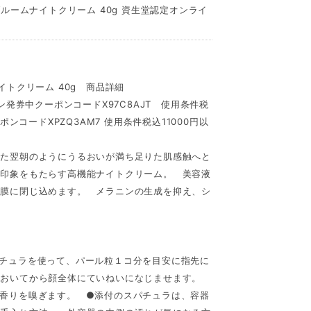
ルームナイトクリーム 40g 資生堂認定オンライ
イトクリーム 40g 商品詳細
ン発券中クーポンコードX97C8AJT 使用条件税
ンコードXPZQ3AM7 使用条件税込11000円以
した翌朝のようにうるおいが満ち足りた肌感触へと
肌印象をもたらす高機能ナイトクリーム。 美容液
封膜に閉じ込めます。 メラニンの生成を抑え、シ
チュラを使って、パール粒１コ分を目安に指先に
においてから顔全体にていねいになじませます。
香りを嗅ぎます。 ●添付のスパチュラは、容器