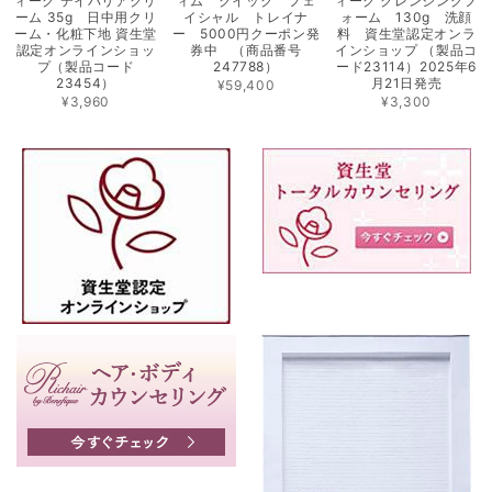
ィーク デイバリアクリ
ィム クイック フェ
ィーク クレンジングフ
ーム 35g 日中用クリ
イシャル トレイナ
ォーム 130g 洗顔
ーム・化粧下地 資生堂
ー 5000円クーポン発
料 資生堂認定オンラ
認定オンラインショッ
券中 （商品番号
インショップ （製品コ
プ（製品コード
247788）
ード23114）2025年6
23454）
月21日発売
¥59,400
¥3,960
¥3,300