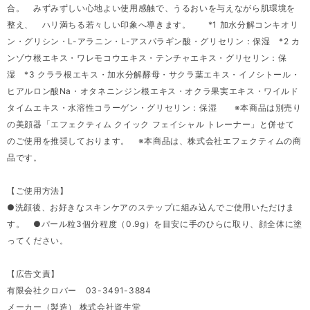
合。 みずみずしい心地よい使用感触で、うるおいを与えながら肌環境を
整え、 ハリ満ちる若々しい印象へ導きます。 *1 加水分解コンキオリ
ン・グリシン・L-アラニン・L-アスパラギン酸・グリセリン：保湿 *2 カ
ンゾウ根エキス・ワレモコウエキス・テンチャエキス・グリセリン：保
湿 *3 クララ根エキス・加水分解酵母・サクラ葉エキス・イノシトール・
ヒアルロン酸Na・オタネニンジン根エキス・オクラ果実エキス・ワイルド
タイムエキス・水溶性コラーゲン・グリセリン：保湿 ※本商品は別売り
の美顔器「エフェクティム クイック フェイシャル トレーナー」と併せて
のご使用を推奨しております。 ※本商品は、株式会社エフェクティムの商
品です。
【ご使用方法】
●洗顔後、お好きなスキンケアのステップに組み込んでご使用いただけま
す。 ●パール粒3個分程度（0.9g）を目安に手のひらに取り、顔全体に塗
ってください。
【広告文責】
有限会社クロバー 03-3491-3884
メーカー（製造） 株式会社資生堂