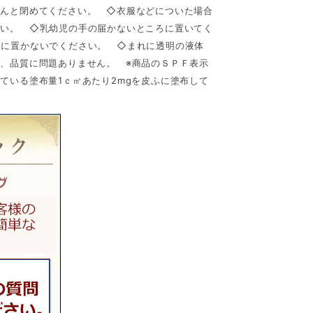
ちんと閉めてください。 ◇衣服などについた場合
さい。 ◇乳幼児の手の届かないところに置いてく
ろに置かないでください。 ◇まれに透明の液体
、品質に問題ありません。 ※商品のＳＰＦ表示
ている塗布量1ｃ㎡あたり2mgを皮ふに塗布して