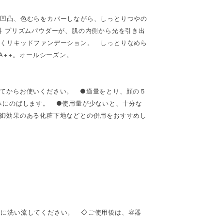
や凹凸、色むらをカバーしながら、しっとりつやの
料 プリズムパウダーが、肌の内側から光を引き出
続くリキッドファンデーション。 しっとりなめら
A++。オールシーズン。
てからお使いください。 ●適量をとり、顔の５
体にのばします。 ●使用量が少ないと、十分な
御効果のある化粧下地などとの併用をおすすめし
ぐに洗い流してください。 ◇ご使用後は、容器