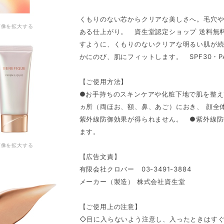
くもりのない芯からクリアな美しさへ。毛穴
画像を拡大する
ある仕上がり。 資生堂認定ショップ 送料無
すように、くもりのないクリアな明るい肌が
かにのび、肌にフィットします。 SPF30・P
【ご使用方法】
●お手持ちのスキンケアや化粧下地で肌を整え
ヵ所（両ほお、額、鼻、あご）におき、 顔全
紫外線防御効果が得られません。 ●紫外線防
ます。
画像を拡大する
【広告文責】
有限会社クロバー 03-3491-3884
メーカー（製造） 株式会社資生堂
【ご使用上の注意】
◇目に入らないよう注意し、入ったときはす