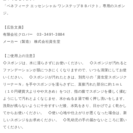
「ベネフィーク エッセンシャル ワンステップＢＢパクト」専用のスポン
ジ。
【広告文責】
有限会社クロバー 03-3491-3884
メーカー（製造） 株式会社資生堂
【ご使用上の注意】
◇スポンジは、水に濡らさずにお使いください。 ◇スポンジが汚れると
ファンデーションが肌につきにくくなりますので、いつも清潔にしてお使
いください。 ◇スポンジが汚れたときは、別売りの「資生堂スポンジク
リーナーＮ」を手やスポンジを濡らさずに、直接汚れた部分に約１ｍＬ
（１０円硬貨大よりやや大きめ）をつけ、指の腹でスポンジを優しく揉む
ようにして汚れとよくなじませ、水かぬるま湯で軽く押し洗いをします。
洗剤が残らないように十分すすいだ後、水気をきり、日かげでよく乾かし
てからお使いください。 ◇使い心地や仕上がりが悪くなった場合は、新
しいスポンジをお求めください。 ◇乳幼児の手の届かないところに置い
てください。