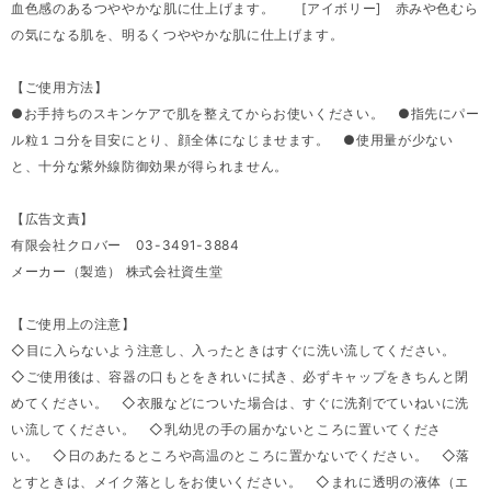
血色感のあるつややかな肌に仕上げます。 [アイボリー] 赤みや色むら
の気になる肌を、明るくつややかな肌に仕上げます。
【ご使用方法】
●お手持ちのスキンケアで肌を整えてからお使いください。 ●指先にパー
ル粒１コ分を目安にとり、顔全体になじませます。 ●使用量が少ない
と、十分な紫外線防御効果が得られません。
【広告文責】
有限会社クロバー 03-3491-3884
メーカー（製造） 株式会社資生堂
【ご使用上の注意】
◇目に入らないよう注意し、入ったときはすぐに洗い流してください。
◇ご使用後は、容器の口もとをきれいに拭き、必ずキャップをきちんと閉
めてください。 ◇衣服などについた場合は、すぐに洗剤でていねいに洗
い流してください。 ◇乳幼児の手の届かないところに置いてくださ
い。 ◇日のあたるところや高温のところに置かないでください。 ◇落
とすときは、メイク落としをお使いください。 ◇まれに透明の液体（エ