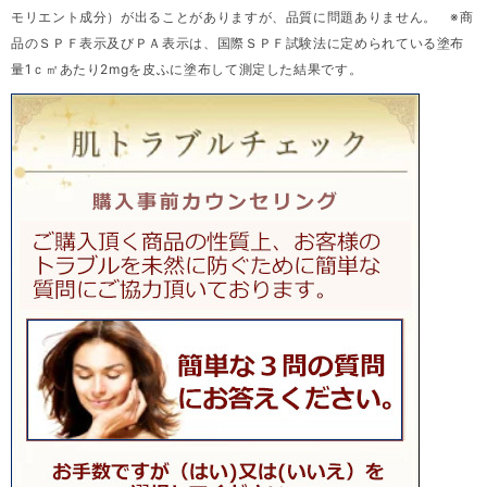
モリエント成分）が出ることがありますが、品質に問題ありません。 ※商
品のＳＰＦ表示及びＰＡ表示は、国際ＳＰＦ試験法に定められている塗布
量1ｃ㎡あたり2mgを皮ふに塗布して測定した結果です。