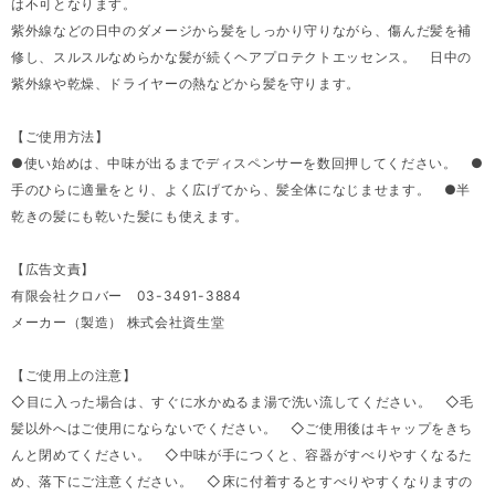
は不可となります。
紫外線などの日中のダメージから髪をしっかり守りながら、傷んだ髪を補
修し、スルスルなめらかな髪が続くヘアプロテクトエッセンス。 日中の
紫外線や乾燥、ドライヤーの熱などから髪を守ります。
【ご使用方法】
●使い始めは、中味が出るまでディスペンサーを数回押してください。 ●
手のひらに適量をとり、よく広げてから、髪全体になじませます。 ●半
乾きの髪にも乾いた髪にも使えます。
【広告文責】
有限会社クロバー 03-3491-3884
メーカー（製造） 株式会社資生堂
【ご使用上の注意】
◇目に入った場合は、すぐに水かぬるま湯で洗い流してください。 ◇毛
髪以外へはご使用にならないでください。 ◇ご使用後はキャップをきち
んと閉めてください。 ◇中味が手につくと、容器がすべりやすくなるた
め、落下にご注意ください。 ◇床に付着するとすべりやすくなりますの