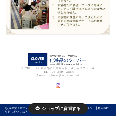
〒236-0042 東京都品川区西五反田４丁目３２－１４
TEL： 03-3491-3884
E-mail：
clover@e-clover.net
ショップに質問する
資生堂ベネフィーク専門店 化粧品のクロバー |
プライバシーポリシー
|
特定商取
引法に基づく表記