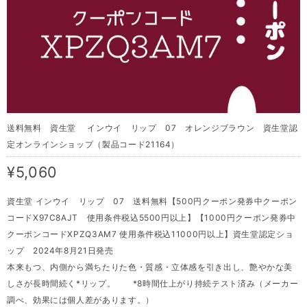
送料無料 資生堂 インウイ リップ 07 オレンジブラウン 資生堂認
定オンラインショップ（製品コード21164）
¥5,060
資生堂 インウイ リップ 07 送料無料【500円クーポン発券中クーポン
コードX97C8AJT 使用条件税込5500円以上】【1000円クーポン発券中
クーポンコードXPZQ3AM7 使用条件税込11000円以上】資生堂認定ショ
ップ 2024年8月21日発売
本来もつ、内側から満ちたりた色・質感・立体感を引き出し、艶やかな美
しさが長時間続く*リップ。 *8時間仕上がり持続テスト済み（メーカー
調べ、効果には個人差があります。）