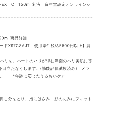
X C 150ml 乳液 資生堂認定オンラインシ
0ml 商品詳細
ドX97C8AJT 使用条件税込5500円以上】資
なハリを。ハートのハリが弾む満面のハリ美肌に導
を目立たなくします。(効能評価試験済み) メラ
す。 *年齢に応じたうるおいケア
押し分をとり、指にはさみ、顔の丸みにフィット