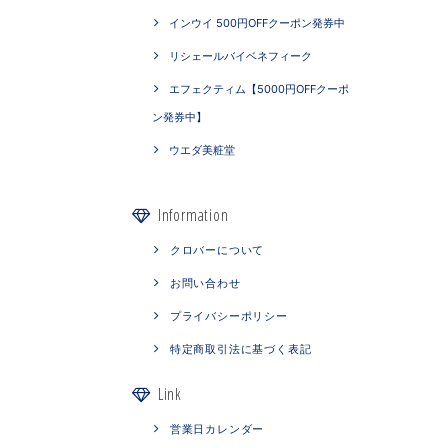
インウイ 500円OFFクーポン発券中
リシェールバイベネフィーク
エフェクティム【5000円OFFクーポ
ン発券中】
ウエダ美粧堂
Information
クロバーについて
お問い合わせ
プライバシーポリシー
特定商取引法に基づく表記
Link
営業日カレンダー