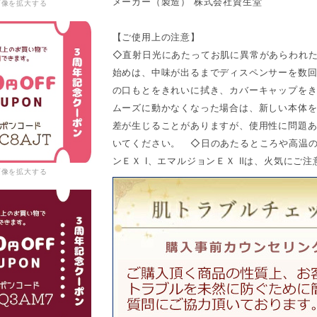
メーカー（製造） 株式会社資生堂
画像を拡大する
【ご使用上の注意】
◇直射日光にあたってお肌に異常があらわれ
始めは、中味が出るまでディスペンサーを数
の口もとをきれいに拭き、カバーキャップを
ムーズに動かなくなった場合は、新しい本体
差が生じることがありますが、使用性に問題
いてください。 ◇日のあたるところや高温
ンＥＸ Ⅰ、エマルジョンＥＸ Ⅱは、火気にご
画像を拡大する