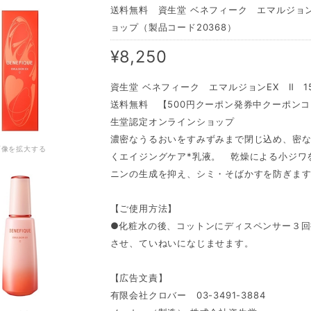
送料無料 資生堂 ベネフィーク エマルジョンE
ョップ（製品コード20368）
¥8,250
資生堂 ベネフィーク エマルジョンEX Ⅱ 15
送料無料 【500円クーポン発券中クーポンコー
生堂認定オンラインショップ
濃密なうるおいをすみずみまで閉じ込め、密
画像を拡大する
くエイジングケア*乳液。 乾燥による小ジワ
ニンの生成を抑え、シミ・そばかすを防ぎま
【ご使用方法】
●化粧水の後、コットンにディスペンサー３回
させ、ていねいになじませます。
【広告文責】
有限会社クロバー 03-3491-3884