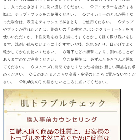
し、入ったときはすぐに洗い流してください。 ◇アイカラーを塗布する
際は、チップ・ブラシをご使用ください。 ◇アイカラーのとれが悪くな
った場合は、表面をティッシュで拭きとり、ご使用ください。 ◇チップ
やブラシが汚れたときは、別売りの「資生堂 スポンジクリーナーN」をお
使いいただくか、中性洗剤をぬるま湯にうすくとかして軽く振り洗いをし
ます。洗剤が残らないように十分すすいだ後、水気をきり、日かげでよく
乾かしてからお使いください。 ◇落下などの衝撃により、割れることが
ありますのでご注意ください。 ◇ご使用後は、必ずふたをきちんと閉め
てください。 ◇スムーズに開閉できなくなった場合は､新しい商品をお求
めください｡ ◇日のあたるところや高温・多湿のところに置かないでくだ
さい。 ◇乳幼児の手の届かないところに置いてください。