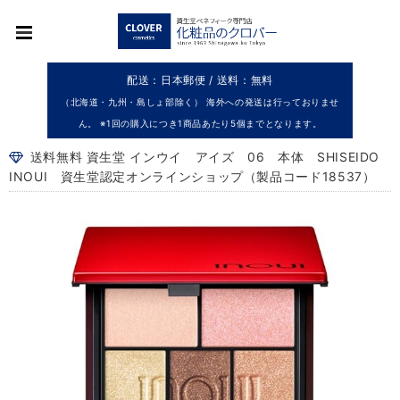
配送：日本郵便 / 送料：無料
（北海道・九州・島しょ部除く） 海外への発送は行っておりませ
ん。 ※1回の購入につき1商品あたり5個までとなります。
送料無料 資生堂 インウイ アイズ 06 本体 SHISEIDO
INOUI 資生堂認定オンラインショップ（製品コード18537）