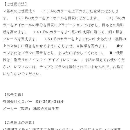
【ご使用方法】
＜基本のご使用法＞ （１）Aのカラーを上下のまぶた全体にぼかしま
す。 （２）Bのカラーをアイホールを目安にぼかします。 （３）Cのカ
ラーをアイホールの半分を目安にグラデーションでぼかし、目もとの陰影
感を高めます。 （４）Dのカラーをまつ毛の生え際に沿って、細く描き、
フレームを整えます。 （５）Eのカラーを上まぶたの中央あたり（黒目の
上の立体）に輝きをのせるようになじませ、立体感を高めます。 ●チ
ップまたはブラシに適量をとり、まぶたにぼかしてください。 ●ご使用
後は、別売りの「インウイ アイズ（レフィル）」を詰め替えてお使いくだ
さい。レフィルには、チップとブラシは添付されていませんので、お捨て
にならないでください。
【広告文責】
有限会社クロバー 03-3491-3884
メーカー（製造） 株式会社資生堂
【ご使用上の注意】
◇透明フィルムは捨てずにお使いください。 ◇目に入らないよう注意