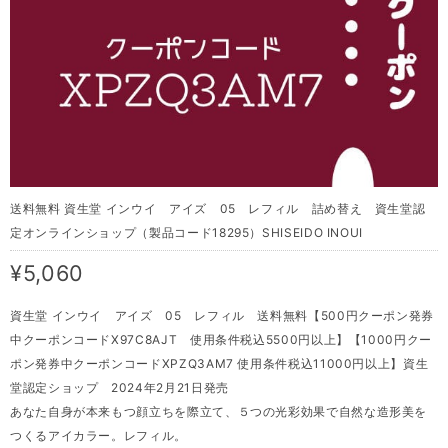
送料無料 資生堂 インウイ アイズ 05 レフィル 詰め替え 資生堂認
定オンラインショップ（製品コード18295）SHISEIDO INOUI
¥5,060
資生堂 インウイ アイズ 05 レフィル 送料無料【500円クーポン発券
中クーポンコードX97C8AJT 使用条件税込5500円以上】【1000円クー
ポン発券中クーポンコードXPZQ3AM7 使用条件税込11000円以上】資生
堂認定ショップ 2024年2月21日発売
あなた自身が本来もつ顔立ちを際立て、５つの光彩効果で自然な造形美を
つくるアイカラー。レフィル。