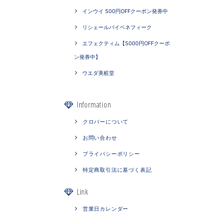
インウイ 500円OFFクーポン発券中
リシェールバイベネフィーク
エフェクティム【5000円OFFクーポ
ン発券中】
ウエダ美粧堂
Information
クロバーについて
お問い合わせ
プライバシーポリシー
特定商取引法に基づく表記
Link
営業日カレンダー