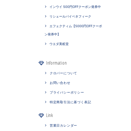
インウイ 500円OFFクーポン発券中
リシェールバイベネフィーク
エフェクティム【5000円OFFクーポ
ン発券中】
ウエダ美粧堂
Information
クロバーについて
お問い合わせ
プライバシーポリシー
特定商取引法に基づく表記
Link
営業日カレンダー