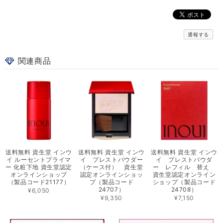
通報する
関連商品
送料無料 資生堂 インウ
送料無料 資生堂 インウ
送料無料 資生堂 インウ
イ ルーセントプライマ
イ プレストパウダー
イ プレストパウダ
ー 化粧下地 資生堂認定
（ケース付） 資生堂
ー レフィル 替え
オンラインショップ
認定オンラインショッ
資生堂認定オンライン
（製品コード21177）
プ（製品コード
ショップ（製品コード
24707）
24708）
¥6,050
¥9,350
¥7,150