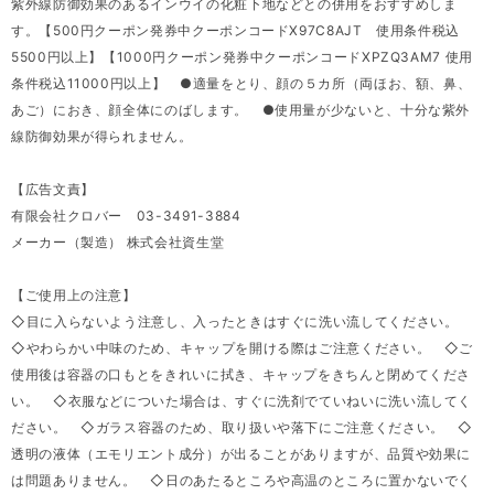
紫外線防御効果のあるインウイの化粧下地などとの併用をおすすめしま
す。【500円クーポン発券中クーポンコードX97C8AJT 使用条件税込
5500円以上】【1000円クーポン発券中クーポンコードXPZQ3AM7 使用
条件税込11000円以上】 ●適量をとり、顔の５カ所（両ほお、額、鼻、
あご）におき、顔全体にのばします。 ●使用量が少ないと、十分な紫外
線防御効果が得られません。
【広告文責】
有限会社クロバー 03-3491-3884
メーカー（製造） 株式会社資生堂
【ご使用上の注意】
◇目に入らないよう注意し、入ったときはすぐに洗い流してください。
◇やわらかい中味のため、キャップを開ける際はご注意ください。 ◇ご
使用後は容器の口もとをきれいに拭き、キャップをきちんと閉めてくださ
い。 ◇衣服などについた場合は、すぐに洗剤でていねいに洗い流してく
ださい。 ◇ガラス容器のため、取り扱いや落下にご注意ください。 ◇
透明の液体（エモリエント成分）が出ることがありますが、品質や効果に
は問題ありません。 ◇日のあたるところや高温のところに置かないでく