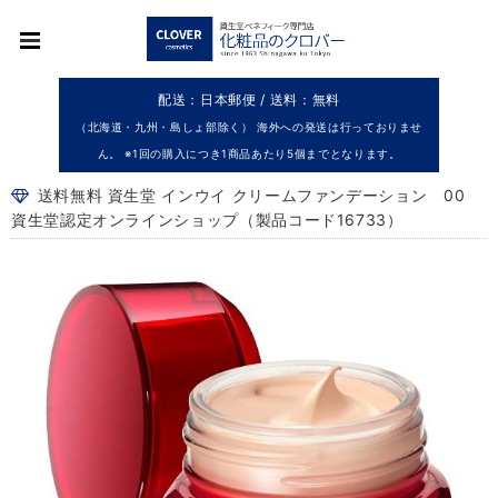
配送：日本郵便 / 送料：無料
（北海道・九州・島しょ部除く） 海外への発送は行っておりませ
ん。 ※1回の購入につき1商品あたり5個までとなります。
送料無料 資生堂 インウイ クリームファンデーション 00
資生堂認定オンラインショップ（製品コード16733）